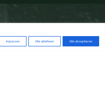
Anpassen
Alle ablehnen
Alle akzeptieren
rgieeffizient
e sind witterungsbeständig und bieten eine
ze Jahr über von einem angenehmen Raumklima