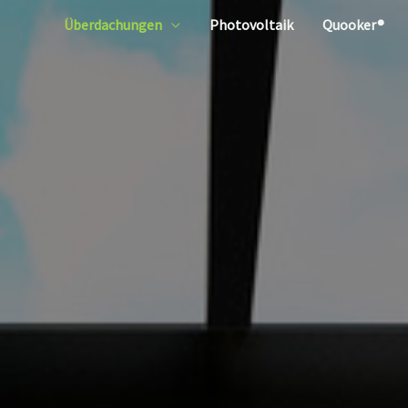
Überdachungen
Photovoltaik
Quooker®