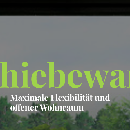
chiebew
Maximale Flexibilität und
offener Wohnraum