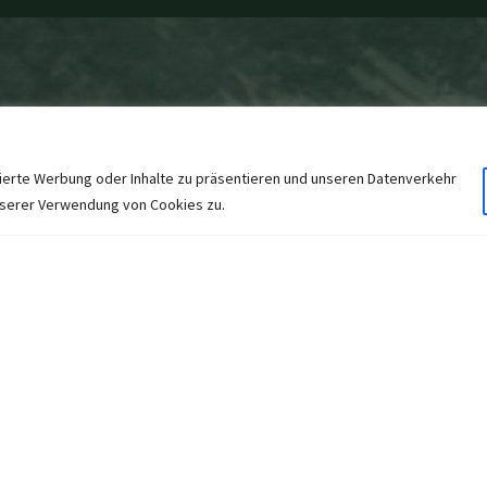
sierte Werbung oder Inhalte zu präsentieren und unseren Datenverkehr
unserer Verwendung von Cookies zu.
ständig und ene
, um den verschiedenen Witterungsbedingungen standzuhalten. Si
h in Ihrem Zuhause zu optimieren. Dadurch können Sie das gan